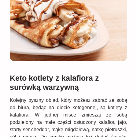
Keto kotlety z kalafiora z
surówką warzywną
Kolejny pyszny obiad, który możesz zabrać ze sobą
do biura, będąc na diecie ketogennej, są kotlety z
kalafiora. W jednej misce zmieszaj ze sobą
podzielony na małe części ostudzony kalafior, jajo,
starty ser cheddar, mąkę migdałową, natkę pietruszki,
sól i pieprz. Do smaku możesz też dodać świeży,