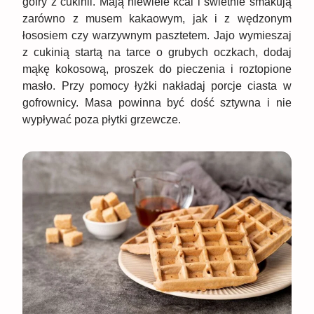
gofry z cukinii. Mają niewiele kcal i świetnie smakują
zarówno z musem kakaowym, jak i z wędzonym
łososiem czy warzywnym pasztetem. Jajo wymieszaj
z cukinią startą na tarce o grubych oczkach, dodaj
mąkę kokosową, proszek do pieczenia i roztopione
masło. Przy pomocy łyżki nakładaj porcje ciasta w
gofrownicy. Masa powinna być dość sztywna i nie
wypływać poza płytki grzewcze.