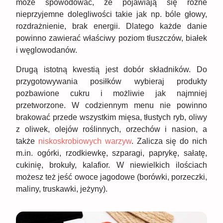
może spowodować, że pojawiają się różne
nieprzyjemne dolegliwości takie jak np. bóle głowy,
rozdrażnienie, brak energii. Dlatego każde danie
powinno zawierać właściwy poziom tłuszczów, białek
i węglowodanów.
Drugą istotną kwestią jest dobór składników. Do
przygotowywania posiłków wybieraj produkty
pozbawione cukru i możliwie jak najmniej
przetworzone. W codziennym menu nie powinno
brakować przede wszystkim mięsa, tłustych ryb, oliwy
z oliwek, olejów roślinnych, orzechów i nasion, a
także
niskoskrobiowych warzyw
. Zalicza się do nich
m.in. ogórki, rzodkiewkę, szparagi, paprykę, sałatę,
cukinię, brokuły, kalafior. W niewielkich ilościach
możesz też jeść owoce jagodowe (borówki, porzeczki,
maliny, truskawki, jeżyny).