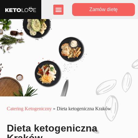
Zamów dietę
Zasięg działania
Program lojalnościowy
Catering Ketogeniczny
»
Dieta ketogeniczna Kraków
Dieta ketogeniczna
Kraków