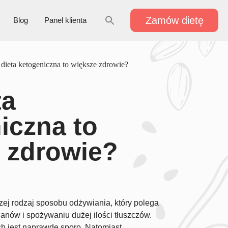
Zamów dietę
Blog
Panel klienta
dieta ketogeniczna to większe zdrowie?
ta
iczna to
 zdrowie?
zej rodzaj sposobu odżywiania, który polega
nów i spożywaniu dużej ilości tłuszczów.
h jest naprawdę sporo. Natomiast