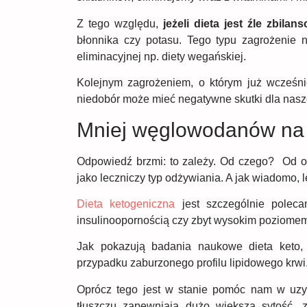
Z tego względu,
jeżeli dieta jest źle zbila
błonnika czy potasu. Tego typu zagrożenie ni
eliminacyjnej np. diety wegańskiej.
Kolejnym zagrożeniem, o którym już wcześnie
niedobór może mieć negatywne skutki dla nasze
Mniej węglowodanów na d
Odpowiedź brzmi: to zależy. Od czego? Od org
jako leczniczy typ odżywiania. A jak wiadomo, l
Dieta ketogeniczna
jest szczególnie poleca
insulinoopornością czy zbyt wysokim poziomem
Jak pokazują badania naukowe dieta keto,
przypadku zaburzonego profilu lipidowego krwi
Oprócz tego jest w stanie pomóc nam w uzysk
tłuszczu zapewniają dużo większą sytość, z