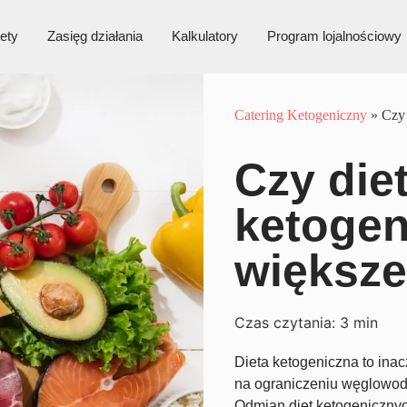
ety
Zasięg działania
Kalkulatory
Program lojalnościowy
Catering Ketogeniczny
»
Czy 
Czy die
ketogen
większe
Czas czytania:
3
min
Dieta ketogeniczna to inac
na ograniczeniu węglowoda
Odmian diet ketogenicznyc