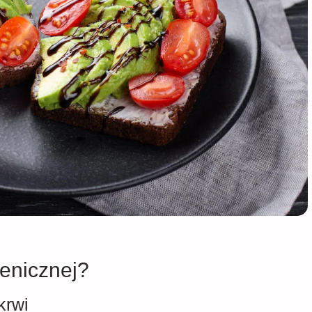
genicznej?
krwi