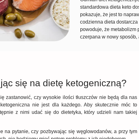
standardowa dieta keto d
pokazuje, że jest to napra
codzienna dieta dostarcz
powoduje, że metabolizm pr
czerpana w nowy sposób, a
ąc się na dietę ketogeniczną?
się zastanowić, czy wysokie ilości tłuszczów nie będą dla nas
 ketogeniczna nie jest dla każdego. Aby skutecznie móc to
ępnie z nimi udać się do dietetyka, który udzieli nam takiej
e na pytanie, czy pozbywając się węglowodanów, a przy tym
h, nie będziemy mieć potem problemu z ich niedoborem.