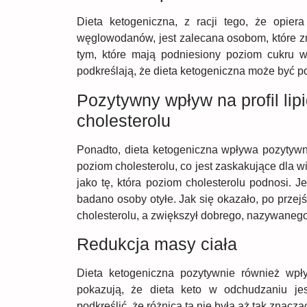
Dieta ketogeniczna, z racji tego, że opiera
węglowodanów, jest zalecana osobom, które zm
tym, które mają podniesiony poziom cukru 
podkreślają, że dieta ketogeniczna może być p
Pozytywny wpływ na profil lip
cholesterolu
Ponadto, dieta ketogeniczna wpływa pozytywni
poziom cholesterolu, co jest zaskakujące dla wi
jako tę, która poziom cholesterolu podnosi. 
badano osoby otyłe. Jak się okazało, po przejś
cholesterolu, a zwiększył dobrego, nazywaneg
Redukcja masy ciała
Dieta ketogeniczna pozytywnie również wp
pokazują, że dieta keto w odchudzaniu jes
podkreślić, że różnica ta nie była aż tak znaczą