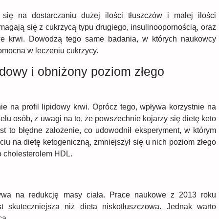
 się na dostarczaniu dużej ilości tłuszczów i małej ilości
agają się z cukrzycą typu drugiego, insulinoopornością, oraz
we krwi. Dowodzą tego same badania, w których naukowcy
omocna w leczeniu cukrzycy.
idowy i obniżony poziom złego
e na profil lipidowy krwi. Oprócz tego, wpływa korzystnie na
elu osób, z uwagi na to, że powszechnie kojarzy się dietę keto
Jest to błędne założenie, co udowodnił eksperyment, w którym
ciu na dietę ketogeniczną, zmniejszył się u nich poziom złego
o cholesterolem HDL.
ływa na redukcję masy ciała. Prace naukowe z 2013 roku
t skuteczniejsza niż dieta niskotłuszczowa. Jednak warto
ca.