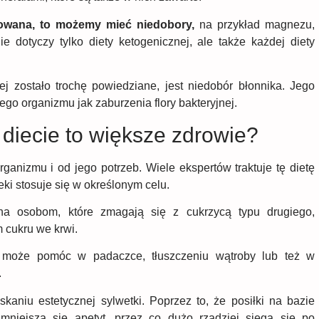
nsowana, to możemy mieć niedobory,
na przykład magnezu,
e dotyczy tylko diety ketogenicznej, ale także każdej diety
j zostało trochę powiedziane, jest niedobór błonnika. Jego
go organizmu jak zaburzenia flory bakteryjnej.
iecie to większe zdrowie?
anizmu i od jego potrzeb. Wiele ekspertów traktuje tę dietę
eki stosuje się w określonym celu.
na osobom, które zmagają się z cukrzycą typu drugiego,
 cukru we krwi.
 może pomóc w padaczce, tłuszczeniu wątroby lub też w
.
aniu estetycznej sylwetki. Poprzez to, że posiłki na bazie
mniejsza się apetyt, przez co dużo rzadziej sięga się po