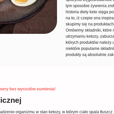
tym sposobie żywienia zrob
historia diety keto sięga p
na to, iż czepie ona inspi
skupimy się na produktach,
Omówimy składniki, które 
utrzymaniu ketozy, zaburza
których produktów należy u
niektóre popularne składni
produkty są absolutnie zak
esery bez wyrzutów sumienia!
icznej
dzenie organizmu w stan ketozy, w którym ciało spala tłuszcz