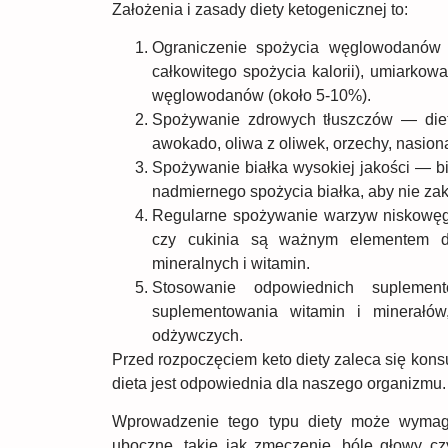
Założenia i zasady diety ketogenicznej to:
Ograniczenie spożycia węglowodanów 
całkowitego spożycia kalorii), umiarkow
węglowodanów (około 5-10%).
Spożywanie zdrowych tłuszczów — diet
awokado, oliwa z oliwek, orzechy, nasion
Spożywanie białka wysokiej jakości — bia
nadmiernego spożycia białka, aby nie zak
Regularne spożywanie warzyw niskowęgl
czy cukinia są ważnym elementem di
mineralnych i witamin.
Stosowanie odpowiednich supleme
suplementowania witamin i minerałów
odżywczych.
Przed rozpoczęciem keto diety zaleca się konsu
dieta jest odpowiednia dla naszego organizmu.
Wprowadzenie tego typu diety może wymag
uboczne, takie jak zmęczenie, bóle głowy c