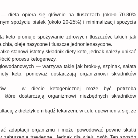
— dieta opiera się głównie na tłuszczach (około 70-80%
anym spożyciu białek (około 20-25%) i minimalizacji spożycia
a keto promuje spożywanie zdrowych tłuszczów, takich jak
a chia, oleje nasycone i tłuszcze jednonienasycone.
łko stanowi istotny składnik diety keto, jednak należy unikać
łócić procesu ketogenezy.
owodanowych — warzywa takie jak brokuły, szpinak, sałata
ety keto, ponieważ dostarczają organizmowi składników
ntów — w diecie ketogenicznej może być potrzeba
, które dostarczają organizmowi niezbędnych składników
ltację z dietetykiem bądź lekarzem, w celu upewnienia się, że
ać adaptacji organizmu i może powodować pewne skutki
zy zaburzenia trawienne. Jednak dla wielu osób Ten sposób