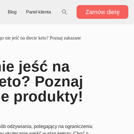
Zamów dietę
Blog
Panel klienta
o nie jeść na diecie keto? Poznaj zakazane
ie jeść na
keto? Poznaj
e produkty!
sób odżywiania, polegający na ograniczeniu
 skutecznie wejść w stan ketozy. Choć o