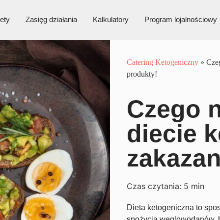
ety
Zasięg działania
Kalkulatory
Program lojalnościowy
Catering Ketogeniczny
»
Czeg
produkty!
Czego n
diecie 
zakazan
Czas czytania:
5
min
Dieta ketogeniczna to spo
spożycia węglowodanów, by