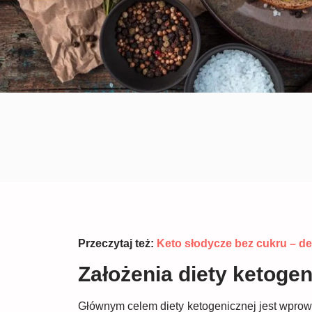
Przeczytaj też:
Keto słodycze bez cukru – d
Założenia diety ketogen
Głównym celem diety ketogenicznej jest wprowa