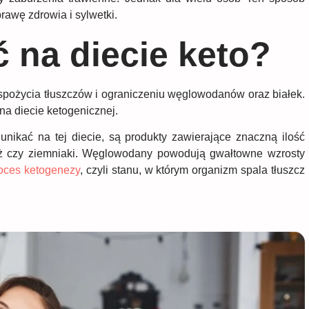
awę zdrowia i sylwetki.
ć na diecie keto?
 spożycia tłuszczów i ograniczeniu węglowodanów oraz białek.
 na diecie ketogenicznej.
nikać na tej diecie, są produkty zawierające znaczną ilość
yż czy ziemniaki. Węglowodany powodują gwałtowne wzrosty
oces ketogenezy
, czyli stanu, w którym organizm spala tłuszcz