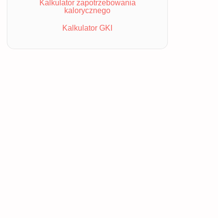
Kalkulator zapotrzebowania
kalorycznego
Kalkulator GKI