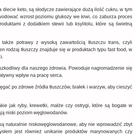
 diecie keto, są słodycze zawierające dużą ilość cukru, w tym
owodować wzrost poziomu glukozy we krwi, co zaburza proces
roduktami z dodatkiem stewii lub ksylitolu, które są świetną
akże potrawy z wysoką zawartością tłuszczu trans, czyli
n rodzaj tłuszczy znajduje się w produktach typu fast food, w
i.
on szkodliwy dla naszego zdrowia. Powoduje nagromadzenie się
gatywny wpływ na pracę serca.
gać po zdrowe źródła tłuszczów, białek i warzyw, aby cieszyć
ie jak ryby, krewetki, małże czy ostrygi, które są bogate w
mają niski poziom węglowodanów.
ą naturalnie niskowęglowodanowe, aby nie wprowadzić zbyt
słem jest również unikanie produktów marynowanych czy