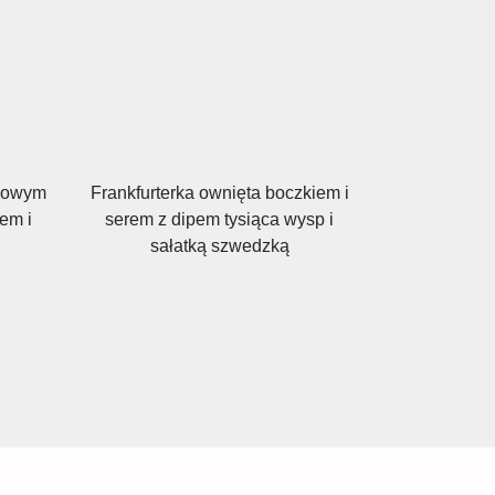
rdowym
Frankfurterka ownięta boczkiem i
em i
serem z dipem tysiąca wysp i
sałatką szwedzką