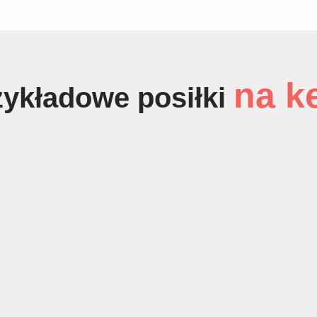
na k
zykładowe posiłki