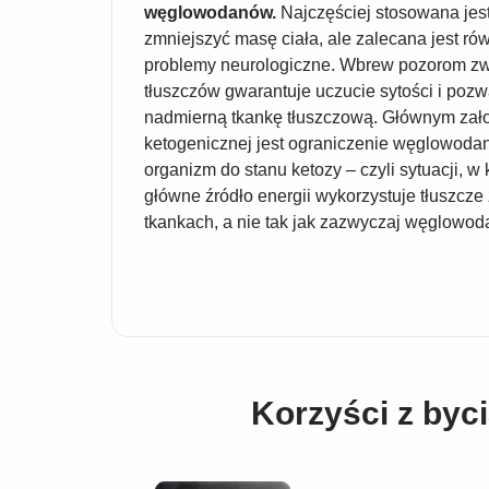
węglowodanów.
Najczęściej stosowana jest
zmniejszyć masę ciała, ale zalecana jest ró
problemy neurologiczne. Wbrew pozorom z
tłuszczów gwarantuje uczucie sytości i poz
nadmierną tkankę tłuszczową. Głównym zało
ketogenicznej jest ograniczenie węglowod
organizm do stanu ketozy – czyli sytuacji, w 
główne źródło energii wykorzystuje tłuszcz
tkankach, a nie tak jak zazwyczaj węglowod
Korzyści z byc