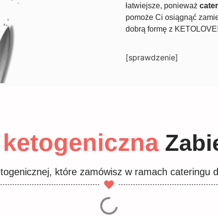
łatwiejsze, ponieważ
cate
pomoże Ci osiągnąć zamier
dobrą formę z KETOLOVE
[sprawdzenie]
ketogeniczna
a
Zabi
etogenicznej, które zamówisz w ramach catering