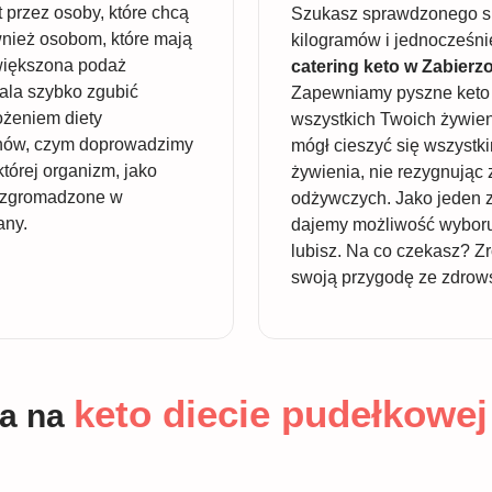
 przez osoby, które chcą
Szukasz sprawdzonego sp
wnież osobom, które mają
kilogramów i jednocześn
większona podaż
catering keto w Zabierz
wala szybko zgubić
Zapewniamy pyszne keto 
żeniem diety
wszystkich Twoich żywien
anów, czym doprowadzimy
mógł cieszyć się wszystk
której organizm, jako
żywienia, nie rezygnując 
e zgromadzone w
odżywczych. Jako jeden 
any.
dajemy możliwość wyboru 
lubisz. Na co czekasz? Zr
swoją przygodę ze zdrow
keto diecie pudełkowej
ia na