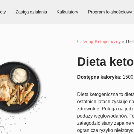
ety
Zasięg działania
Kalkulatory
Program lojalnościowy
Catering Ketogeniczny
»
Diet
Dieta ket
Dostępna kaloryka:
1500,
Dieta ketogeniczna to die
ostatnich latach zyskuje n
zdrowotne. Polega na jedze
podaży węglowodanów. Ten 
załagodzić stany zapalne 
ogranicza ryzyko niektóryc