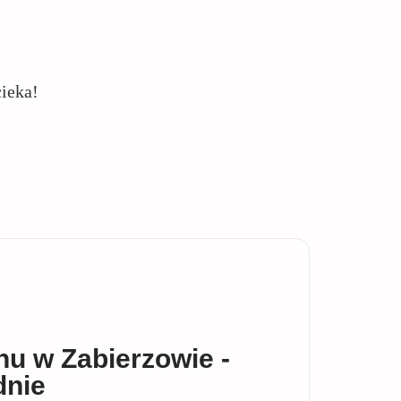
cieka!
u w Zabierzowie -
dnie