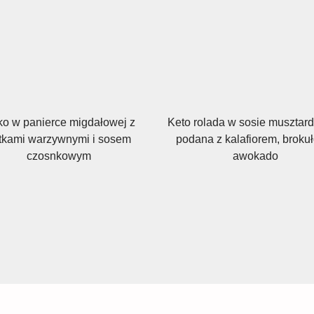
o w panierce migdałowej z
Keto rolada w sosie muszta
ytkami warzywnymi i sosem
podana z kalafiorem, brokuł
czosnkowym
awokado