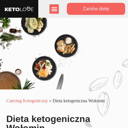
Zamów dietę
Zasięg działania
Program lojalnościowy
Catering Ketogeniczny
»
Dieta ketogeniczna Wołomin
Dieta ketogeniczna
Wołomin