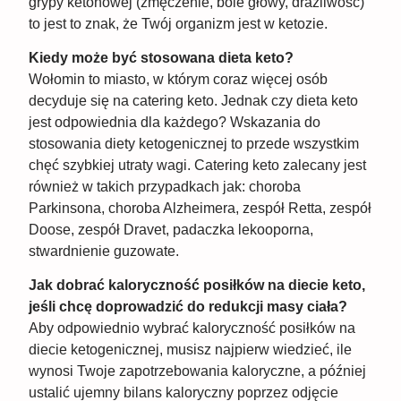
grypy ketonowej (zmęczenie, bóle głowy, drażliwość)
to jest to znak, że Twój organizm jest w ketozie.
Kiedy może być stosowana dieta keto?
Wołomin to miasto, w którym coraz więcej osób
decyduje się na catering keto. Jednak czy dieta keto
jest odpowiednia dla każdego? Wskazania do
stosowania diety ketogenicznej to przede wszystkim
chęć szybkiej utraty wagi. Catering keto zalecany jest
również w takich przypadkach jak: choroba
Parkinsona, choroba Alzheimera, zespół Retta, zespół
Doose, zespół Dravet, padaczka lekooporna,
stwardnienie guzowate.
Jak dobrać kaloryczność posiłków na diecie keto,
jeśli chcę doprowadzić do redukcji masy ciała?
Aby odpowiednio wybrać kaloryczność posiłków na
diecie ketogenicznej, musisz najpierw wiedzieć, ile
wynosi Twoje zapotrzebowania kaloryczne, a później
ustalić ujemny bilans kaloryczny poprzez odjęcie