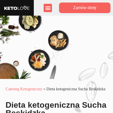
Zamów dietę
Zasięg działania
Program lojalnościowy
Catering Ketogeniczny
»
Dieta ketogeniczna Sucha Beskidzka
Dieta ketogeniczna Sucha
Beskidzka