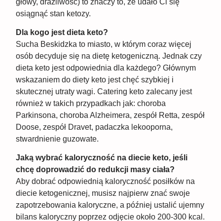
głowy, drażliwość) to znaczy to, że udało Ci się
osiągnąć stan ketozy.
Dla kogo jest dieta keto?
Sucha Beskidzka to miasto, w którym coraz więcej
osób decyduje się na dietę ketogeniczną. Jednak czy
dieta keto jest odpowiednia dla każdego? Głównym
wskazaniem do diety keto jest chęć szybkiej i
skutecznej utraty wagi. Catering keto zalecany jest
również w takich przypadkach jak: choroba
Parkinsona, choroba Alzheimera, zespół Retta, zespół
Doose, zespół Dravet, padaczka lekooporna,
stwardnienie guzowate.
Jaką wybrać kaloryczność na diecie keto, jeśli
chcę doprowadzić do redukcji masy ciała?
Aby dobrać odpowiednią kaloryczność posiłków na
diecie ketogenicznej, musisz najpierw znać swoje
zapotrzebowania kaloryczne, a później ustalić ujemny
bilans kaloryczny poprzez odjęcie około 200-300 kcal.