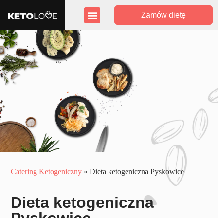
Zamów dietę
Zasięg działania
Program lojalnościowy
Catering Ketogeniczny
»
Dieta ketogeniczna Pyskowice
Dieta ketogeniczna
Pyskowice