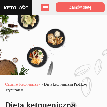
Zamów dietę
Zasięg działania
Program lojalnościowy
Catering Ketogeniczny
»
Dieta ketogeniczna Piotrków
Trybunalski
Dieta ketogeniczna