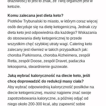
drażliwość) to jest to znak, że Twój organizm jest w
ketozie.
Komu zalecana jest dieta keto?
Piotrków Trybunalski to miasto, w którym coraz więcej
osób decyduje się na dietę ketogeniczną. Jednak czy
dieta keto jest odpowiednia dla każdego? Wskazania
do stosowania diety ketogenicznej to przede
wszystkim chęć szybkiej utraty wagi. Catering keto
zalecany jest również w takich przypadkach jak:
choroba Parkinsona, choroba Alzheimera, zespół
Retta, zespół Doose, zespół Dravet, padaczka
lekooporna, stwardnienie guzowate.
Jaką wybrać kaloryczność na diecie keto, jeśli
chcę doprowadzić do redukcji masy ciała?
Aby wybrać odpowiednią kaloryczność posiłków na
diecie ketogenicznej, musisz najpierw znać swoje
zapotrzebowania kaloryczne, a później odjąć od
niego około 200-300 kcal, aby zapewnić sobie