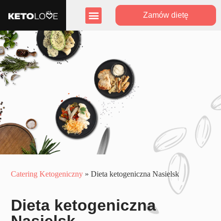
Zamów dietę
Zasięg działania
Program lojalnościowy
Catering Ketogeniczny
»
Dieta ketogeniczna Nasielsk
Dieta ketogeniczna
Nasielsk