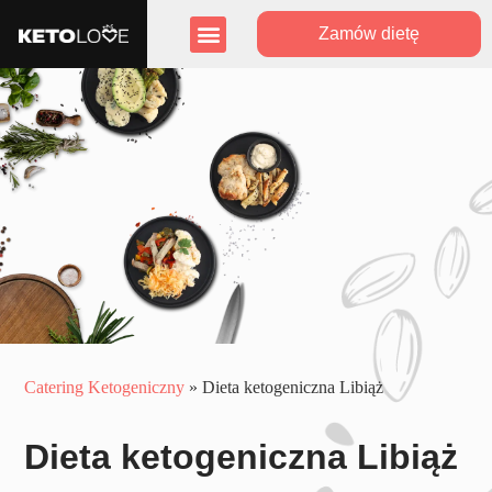
Zamów dietę
Zasięg działania
Program lojalnościowy
Catering Ketogeniczny
»
Dieta ketogeniczna Libiąż
Dieta ketogeniczna Libiąż