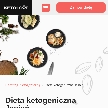
Zamów dietę
Zasięg działania
Program lojalnościowy
Catering Ketogeniczny
»
Dieta ketogeniczna Jasień
Dieta ketogeniczna
Jasień