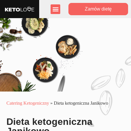
Zamów dietę
Zasięg działania
Program lojalnościowy
Catering Ketogeniczny
»
Dieta ketogeniczna Janikowo
Dieta ketogeniczna
Janikowo