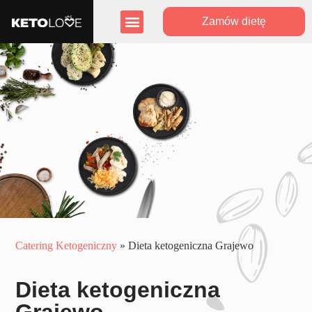
Zamów dietę
Zasięg działania
Program lojalnościowy
Catering Ketogeniczny
»
Dieta ketogeniczna Grajewo
Dieta ketogeniczna
Grajewo